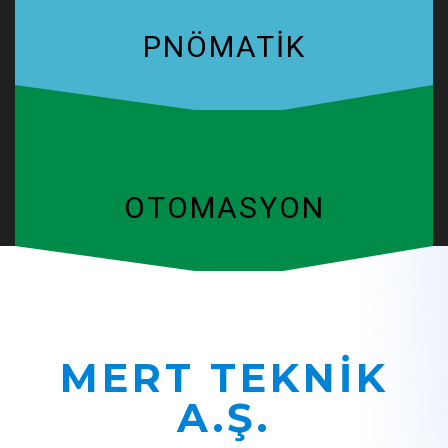
PNÖMATİK
OTOMASYON
MERT TEKNİK
A.Ş.