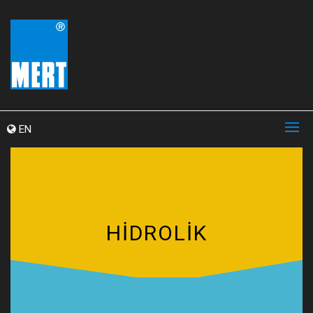
EN
HİDROLİK