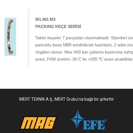
M1.M2.M3
PACKING KEÇE SERİSİ
Takim keçeler 7 parçadan olusmaktadir. Standart ür
pamuklu beze NBR emdirilerek hazirlanir, 2 adet 
ringden olusur. Max 400 bar çalisma basincina sahip
arasi, FKM üretimi -30 C ile +205 ºC arasi sicakliklard
MERT TEKNİK A.Ş., MERT Grubu’na bağlı bir şirkettir