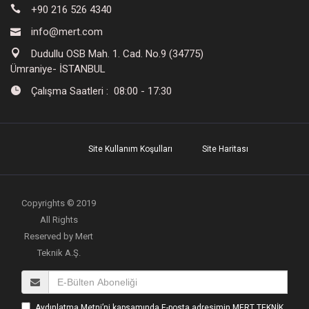
+90 216 526 4340
info@mert.com
Dudullu OSB Mah. 1. Cad. No.9 (34775)
Ümraniye- İSTANBUL
Çalışma Saatleri : 08:00 - 17:30
Site Kullanım Koşulları
Site Haritası
Copyrights © 2019
All Rights
Reserved by Mert
Teknik A.Ş.
Aydınlatma Metni’ni kapsamında E-posta adresimin MERT TEKNİK