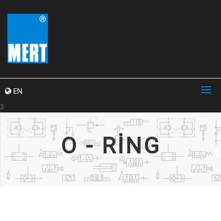
EN
3
O - RİNG